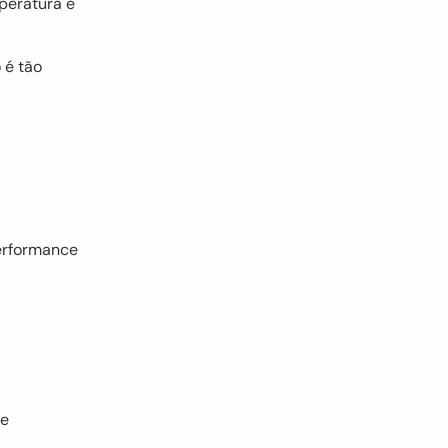
peratura e
 é tão
performance
te