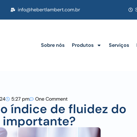
info@hebertlambert.com.br
Sobre nós
Produtos
Serviços
024
5:27 pm
One Comment
o índice de fluidez do
o importante?