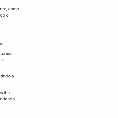
ento, como
ndo o
a.
turais,
 e
tindo a
s lhe
mandando